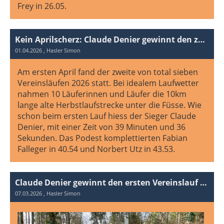
Frey in 26.05.
Kein Aprilscherz: Claude Denier gewinnt den zweiten Vereinslauf 2026!
01.04.2026
, Hasler Simon
Am ersten April fand der zweite von total sieben
Vereinsläufen 2026 statt. Bei idealem Laufwetter
nahmen 10 Läuferinnen und Läufer die 10km
lange alte Herbstlaufstrecke unter die Füsse. Wie
schon beim ersten Lauf hiess der Sieger Claude
Denier, mit einer Zeit von 39 Minuten und 36
Sekunden. Das Podest komplettierten Fabian
Falleger in 40.54 und Norbert Utz in 43.53.
Claude Denier gewinnt den ersten Vereinslauf 2026!
07.03.2026
, Hasler Simon