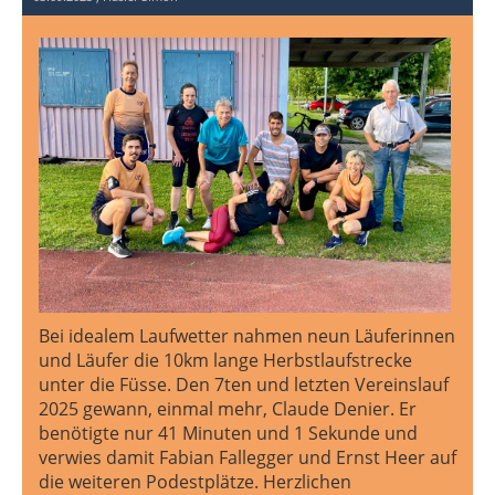
Bei idealem Laufwetter nahmen neun Läuferinnen
und Läufer die 10km lange Herbstlaufstrecke
unter die Füsse. Den 7ten und letzten Vereinslauf
2025 gewann, einmal mehr, Claude Denier. Er
benötigte nur 41 Minuten und 1 Sekunde und
verwies damit Fabian Fallegger und Ernst Heer auf
die weiteren Podestplätze. Herzlichen