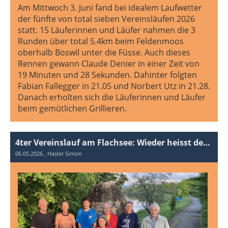
Am Mittwoch 3. Juni fand bei idealem Laufwetter
der fünfte von total sieben Vereinsläufen 2026
statt. 15 Läuferinnen und Läufer nahmen die 3
Runden über total 5.4km beim Feldenmoos
oberhalb Boswil unter die Füsse. Auch dieses
Rennen gewann Claude Denier in einer Zeit von
19 Minuten und 28 Sekunden. Dahinter folgten
Fabian Fallegger in 21.05 und Norbert Utz in 21.28.
Danach erholten sich die Läuferinnen und Läufer
beim gemütlichen Grillieren.
4ter Vereinslauf am Flachsee: Wieder heisst der Sieger Claude Denier!
06.05.2026
, Hasler Simon