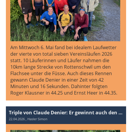
Am Mittwoch 6. Mai fand bei idealem Laufwetter
der vierte von total sieben Vereinsläufen 2026
statt. 10 Läuferinnen und Läufer nahmen die
10km lange Strecke von Rottenschwil um den
Flachsee unter die Füsse. Auch dieses Rennen
gewann Claude Denier in einer Zeit von 42
Minuten und 16 Sekunden. Dahinter folgten
Roger Klausner in 44.25 und Ernst Heer in 44.35.
Triple von Claude Denier: Er gewinnt auch den dritten Vereinslauf 2026!
22.04.2026
, Hasler Simon