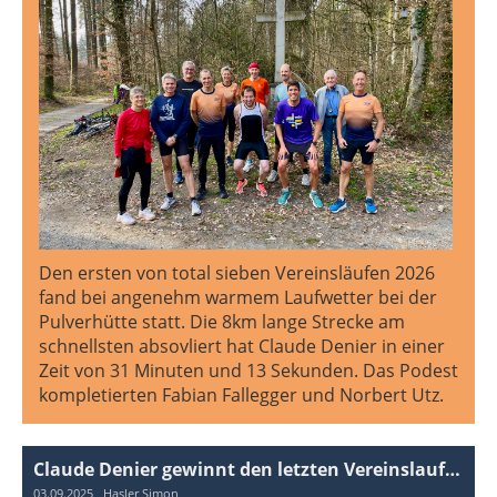
Den ersten von total sieben Vereinsläufen 2026
fand bei angenehm warmem Laufwetter bei der
Pulverhütte statt. Die 8km lange Strecke am
schnellsten absovliert hat Claude Denier in einer
Zeit von 31 Minuten und 13 Sekunden. Das Podest
kompletierten Fabian Fallegger und Norbert Utz.
Claude Denier gewinnt den letzten Vereinslauf 2025
03.09.2025
, Hasler Simon