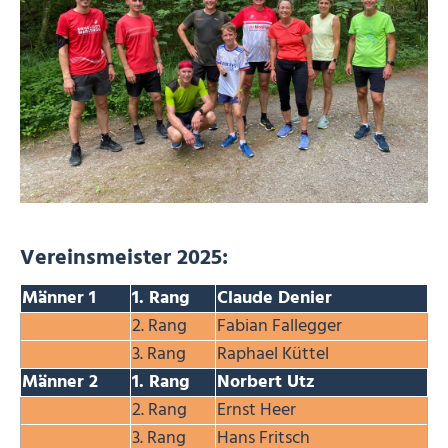
Vereinsmeister 2025:
Männer 1
1. Rang
Claude Denier
2. Rang
Fabian Fallegger
3. Rang
Raphael Küttel
Männer 2
1. Rang
Norbert Utz
2. Rang
Ernst Heer
3. Rang
Hans Fritsch