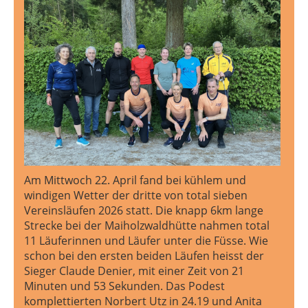
Am Mittwoch 22. April fand bei kühlem und
windigen Wetter der dritte von total sieben
Vereinsläufen 2026 statt. Die knapp 6km lange
Strecke bei der Maiholzwaldhütte nahmen total
11 Läuferinnen und Läufer unter die Füsse. Wie
schon bei den ersten beiden Läufen heisst der
Sieger Claude Denier, mit einer Zeit von 21
Minuten und 53 Sekunden. Das Podest
komplettierten Norbert Utz in 24.19 und Anita