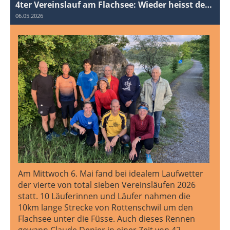
4ter Vereinslauf am Flachsee: Wieder heisst der Sieger Claude Denier!
06.05.2026
Am Mittwoch 6. Mai fand bei idealem Laufwetter
der vierte von total sieben Vereinsläufen 2026
statt. 10 Läuferinnen und Läufer nahmen die
10km lange Strecke von Rottenschwil um den
Flachsee unter die Füsse. Auch dieses Rennen
gewann Claude Denier in einer Zeit von 42